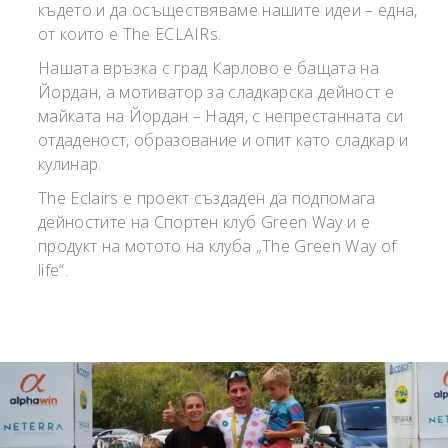
където и да осъществяваме нашите идеи – една,
от които е The ECLAIRs.
Нашата връзка с град Карлово е бащата на
Йордан, а мотиватор за сладкарска дейност е
майката на Йордан – Надя, с непрестанната си
отдаденост, образование и опит като сладкар и
кулинар.
The Eclairs е проект създаден да подпомага
дейностите на Спортен клуб Green Way и е
продукт на мотото на клуба „The Green Way of
life“.