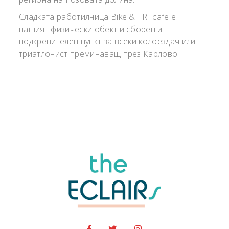
Сладката работилница Bike & TRI cafe е
нашият физически обект и сборен и
подкрепителен пункт за всеки колоездач или
триатлонист преминаващ през Карлово.