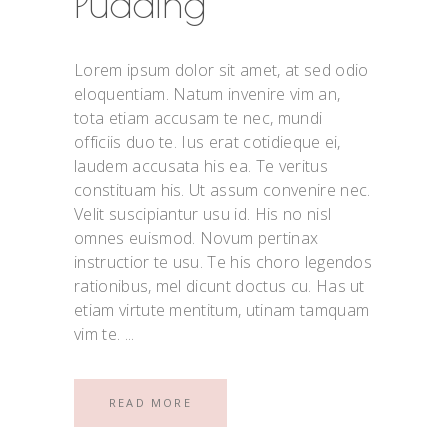
Pudding
Lorem ipsum dolor sit amet, at sed odio
eloquentiam. Natum invenire vim an,
tota etiam accusam te nec, mundi
officiis duo te. Ius erat cotidieque ei,
laudem accusata his ea. Te veritus
constituam his. Ut assum convenire nec.
Velit suscipiantur usu id. His no nisl
omnes euismod. Novum pertinax
instructior te usu. Te his choro legendos
rationibus, mel dicunt doctus cu. Has ut
etiam virtute mentitum, utinam tamquam
vim te.
READ MORE