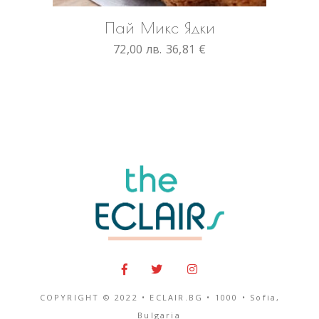
This
Пай Микс Ядки
product
72,00
лв.
has
36,81
€
multiple
variants.
The
options
may
be
chosen
on
the
product
page
COPYRIGHT © 2022 • ECLAIR.BG •
1000
•
Sofia,
Bulgaria