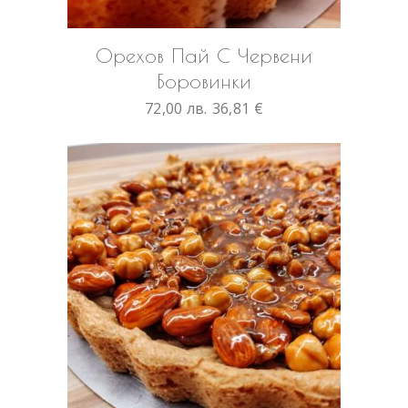
ОПЦИИ
This
Орехов Пай С Червени
product
Боровинки
has
multiple
72,00
лв.
36,81
€
variants.
The
options
may
be
chosen
on
the
product
page
ОПЦИИ